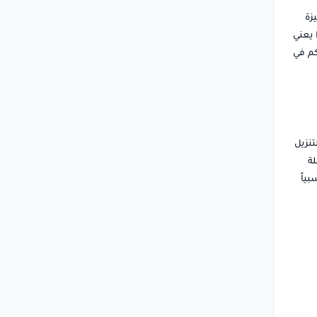
زة
ب متعددة تشمل بصمة الإصبع، والتعرف على الوجه، ونمط الرسم، ورمز PIN. هذا يعني
كم في
تنزيل
لة
ياً