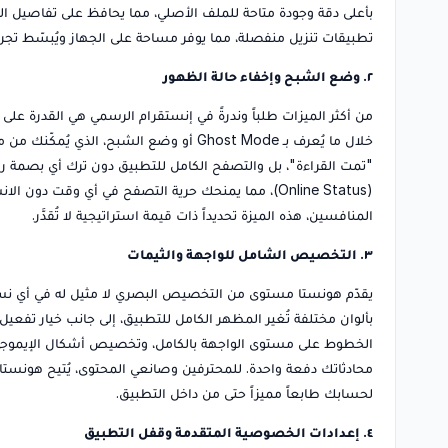
بأعلى دقة وجودة متاحة للملف الأصلي، مما يحافظ على تفاصيل ال
تطبيقات تنزيل منفصلة، مما يوفر مساحة على الجهاز ويُبسّط تجرب
٢. وضع الشبح وإخفاء حالة الظهور
من أكثر الميزات طلباً وندرةً في إنستقرام الرسمي هي القدرة
خلال ما يُعرف بـ Ghost Mode أو وضع الشبح
"تمت القراءة"، بل والتصفح الكامل للتطبيق دون ترك أي بصمة رقم
(Online Status)، مما يمنحك حرية التصفح في أي وقت دو
المنافسين، هذه الميزة تحديداً ذات قيمة استراتيجية لا تُقدَّر.
٣. التخصيص الشامل للواجهة والثيمات
بألوان مختلفة تُغير المظهر الكامل للتطبيق، إلى جانب خيار تفعيل ا
محادثاتك دفعة واحدة. للمحترفين وصانعي المحتوى، يُتيح هونستا
لحسابك طابعاً مميزاً حتى من داخل التطبيق.
٤. إعدادات الخصوصية المتقدمة وقفل التطبيق