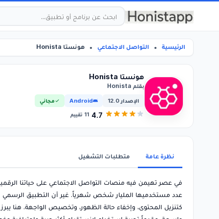
الرئيسية
التواصل الاجتماعي
هونستا Honista
●
●
هونستا Honista
بقلم Honista
الإصدار 12.0
Android
مجاني
4.7
11
تقييم
نظرة عامة
متطلبات التشغيل
في عصر تهيمن فيه منصات التواصل الاجتماعي على حياتنا الرقمية،
عدد مستخدميها المليار شخص شهرياً. غير أن التطبيق الرسمي لا 
واسعة، مقدماً تجربة استخدام لإنستقرام أكثر حرية واحترافية 