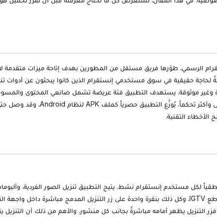
معدّلة (Mod APK) من تطبيق إنستقرام الرسمي، طوّرها فريق مستقل من المطورين بهدف إتاحة ميزات متقدمة لا
ةً لحاجة حقيقية في سوق مستخدمي إنستقرام الذين كانوا يبحثون عن أدوات تن
رة وغير موثوقة. يستهدف التطبيق فئة عريضة تشمل صانعي المحتوى والمسو
الرقميين والمستخدمين العاديين الراغبين في تجربة إنستقرام أغنى وأكثر تحكماً. يُوزَّع التطبيق حصرياً
نطقياً لكل مستخدم إنستقرام نشط. يتيح التطبيق تنزيل الصور الفردية، وألبوما
الصور المتعددة، ومقاطع الفيديو، والريلز، والستوريز، بل وحتى مقاطع IGTV، وكل ذلك بنقرة واحدة على زر التنزيل المدمج مباشرة داخل وا
فزر التنزيل يظهر أمامه مباشرةً بجانب كل منشور. والأهم من ذلك أن التنزيل يت