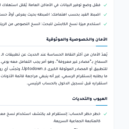
فعّل وضع توفير البيانات في الأماكن العامة: يُقلل استهلاك 
اضبط الفيد بحسب اهتمامك: اضبطه بحيث يعرض أولاً حساب
استخدم ميزة نسخ الكابشن للبحث: انسخ النصوص من الريلز 
الأمان والخصوصية والموثوقية
السماح بـ"مصادر غير معروفة"، وهو أمر يجب التعامل معه بوعي. للت
للتطبيق أو المصادر ا
ما يطلبه إنستقرام الرسمي، غير أنه ينبغي مراجعة قائمة الأذونات 
استقراره قبل تسجيل الدخول بالحساب الرئيسي.
العيوب والتحديات
خطر حظر الحساب: إنستقرام قد يكتشف استخدام نسخ معدّلة وي
كالمتابعة الجماعية السريعة.