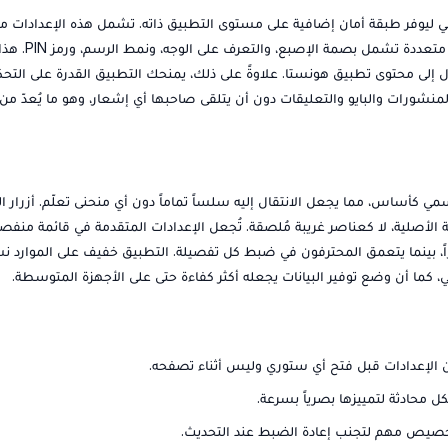
ي ليوفر طبقة أمان إضافية على مستوى التطبيق ذاته. تشمل هذه الإعدادات مي
Privacy Lock التي تُمكّن المستخدم من حماية التطبيق بأسالي
لى محتوى تطبيق هونستا. علاوةً على ذلك، يمنحك التطبيق القدرة على التح
نشورات والبايو والتعليقات دون أن يتلقى صاحبها أي إشعار، وهو ما يُعدّ من
 كأساس، مما يجعل الانتقال إليه سلساً تماماً دون أي منحنى تعلّم. أزرار ال
أصلية، لا كعناصر غريبة مُلصقة. تُجعل الإعدادات المتقدمة في قائمة منفص
اً، بينما يتعمق المحترفون في ضبط كل تفصيلة. التطبيق خفيف على الموارد نسب
 الإعدادات قبل فتح أي ستوري وليس أثناء تصفحه.
 محادثة لتمييزها بصرياً بسرعة.
تخصيص مهم لتجنب إعادة الضبط عند التحديث.