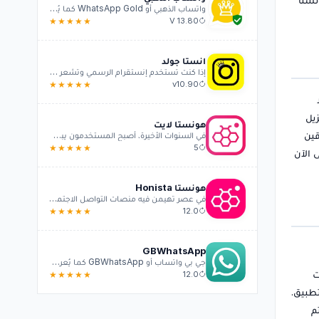
واتساب الذهبي أو WhatsApp Gold كما يُعرف على...
★★★★★
V 13.80
انستا جولد
إذا كنت تستخدم إنستقرام الرسمي وتشعر بأنه مق...
★★★★★
v10.90
زيل
هونستا لايت
قين
في السنوات الأخيرة، أصبح المستخدمون يبحثون ع...
★★★★★
5
 كملف APK لنظام Android، وقد وصل حتى الآن
هونستا Honista
في عصر تهيمن فيه منصات التواصل الاجتماعي على...
★★★★★
12.0
GBWhatsApp
جي بي واتساب أو GBWhatsApp كما يُعرف على نطاق...
ت
★★★★★
12.0
جهة التطبيق.
م