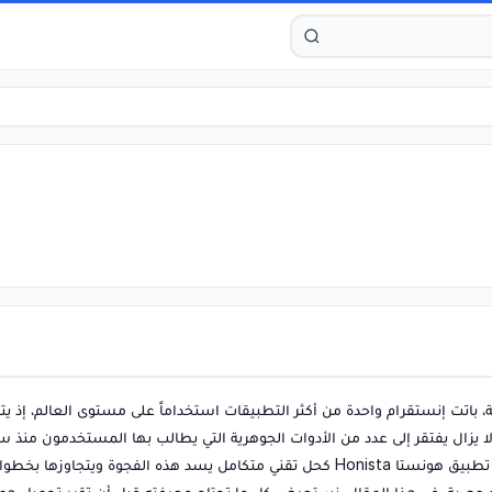
 باتت إنستقرام واحدة من أكثر التطبيقات استخداماً على مستوى العالم، إذ ي
يزال يفتقر إلى عدد من الأدوات الجوهرية التي يطالب بها المستخدمون منذ س
كتنزيل المحتوى، وإخفاء حالة الظهور، وتخصيص الواجهة. هنا يبرز تطبيق هونستا Honista كحل تقني متكامل يسد هذه الفجوة ويتجاوزها ب
وخصوصية. في هذا المقال، نستعرض كل ما تحتاج معرفته قبل أن تقرر تحميل هو