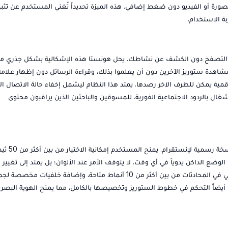
صورة أو الفيديو دون ضغط إضافي. هذه الميزة تحديداً تُغني المستخدم عن تثب
ة الاستخدام.
 على التصفح دون الكشف عن نشاطك. يحل هونستا هذه الإشكالية بشكل جذري م
، الذي يُمكّنك من مشاهدة ستوريز الآخرين دون أن يعلموا بذلك، وقراءة الرسائل دون إظهار علام
ية يمكن للطرف الآخر رصدها. يمتد هذا النظام ليشمل إخفاء حالة الاتصال الآ
ن الانشغال بالردود الاجتماعية الفورية. للمسوقين والباحثين الذين يراقبون محتوى
يقدّم هونستا مستوى من التخصيص البصري لا مثيل له في أي نسخة رسمية لإنستقرام. يمنح المس
لوضع الداكن يدوياً في أي وقت. لا يتوقف الأمر عند الألوان؛ بل يمتد إلى تغيير
الخطوط على مستوى الواجهة بالكامل، وتخصيص أشكال الإيموجي في المحادثات من بين أكثر من 10 أنماط متاحة، وإضافة خلفيات مخص
 أيضاً التحكم في خطوط الستوريز وتخصيصها بالكامل، مما يمنح الهوية البصري