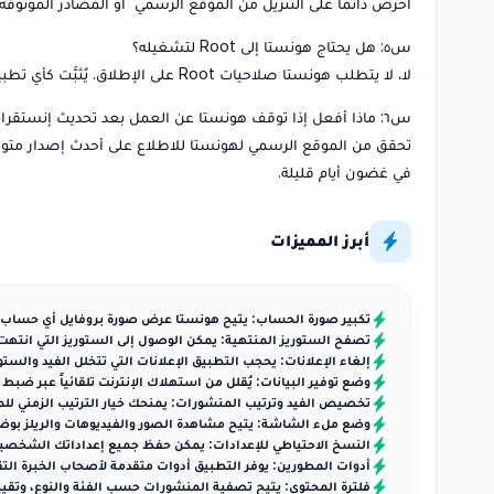
احرص دائماً على التنزيل من الموقع الرسمي أو المصادر الموثوقة الكبرى كـ Uptodown، وتحقق من رقم الإصدار وتاريخ الت
س٥: هل يحتاج هونستا إلى Root لتشغيله؟
لا، لا يتطلب هونستا صلاحيات Root على الإطلاق. يُثبَّت كأي تطبيق APK عادي بعد السماح بمصادر غير معروفة من إعدادات الجهاز.
س٦: ماذا أفعل إذا توقف هونستا عن العمل بعد تحديث إنستقرام؟
تحقق من الموقع الرسمي لهونستا للاطلاع على أحدث إصدار متوافق، وقم
في غضون أيام قليلة.
أبرز المميزات
تكبير صورة الحساب: يتيح هونستا عرض صورة بروفايل أي حساب بحج
تصفح الستوريز المنتهية: يمكن الوصول إلى الستوريز التي انتهت
إلغاء الإعلانات: يحجب التطبيق الإعلانات التي تتخلل الفيد والست
وضع توفير البيانات: يُقلل من استهلاك الإنترنت تلقائياً عبر ضبط
تخصيص الفيد وترتيب المنشورات: يمنحك خيار الترتيب الزمني للمن
وضع ملء الشاشة: يتيح مشاهدة الصور والفيديوهات والريلز بوضع
النسخ الاحتياطي للإعدادات: يمكن حفظ جميع إعداداتك الشخصية
أدوات المطورين: يوفر التطبيق أدوات متقدمة لأصحاب الخبرة 
فلترة المحتوى: يتيح تصفية المنشورات حسب الفئة والنوع، وتقيي