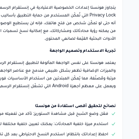
يتجاوز هونستا إعدادات الخصوصية الاعتيادية في إنستقرام الرسم
أنه حتى لو تمكّن شخص من فتح هاتفك، فإنه لن يستطيع الوصول إ
من يمكنه رؤية محادثاتك ومشاركاتك، مع إمكانية نسخ تسميات الم
الأدوات البحثية القيّمة لصانعي المحتوى.
تجربة الاستخدام وتصميم الواجهة
يعتمد هونستا على نفس الواجهة المألوفة لتطبيق إنستقرام الرسمي
والميزات الإضافية تظهر بشكل طبيعي مندمج مع عناصر الواجهة ال
مرتبة ومُصنّفة، مما يُمكّن المبتدئين من استخدام الأساسيات فور
ويعمل على معظم أجهزة Android التي تشغّل إنستقرام الرسمي، كما أن وضع توفير البيانات يجعله أكثر كفاءة حتى على الأجهزة المتوسطة.
نصائح لتحقيق أقصى استفادة من هونستا
فعّل وضع الشبح قبل مشاهدة الستوريز: تأكد من تفعيله من
استخدم ميزة خلفية المحادثات: يمكنك تعيين خلفية مختلفة لكل
احفظ إعداداتك بانتظام: استخدم النسخ الاحتياطي بعد كل 