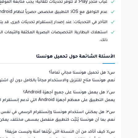
غياب متجر Play: لا تتوفر تحديثات تلقائية؛ يجب متابعة الموقع الرسمي يدوياً لتنزيل الإصدارات الجديدة.
عدم التوافق مع iOS: التطبيق مخصص حصرياً لنظام Android حتى الآن، مما يُقصي مستخدمي iPhone كلياً.
التأخر في التحديثات: عند إصدار إنستقرام تحديثات كبرى، قد ي
استهلاك البطارية: التخصيصات البصرية المكثفة والثيمات الملو
ذلك.
الأسئلة الشائعة حول تحميل هونستا
س١: هل تحميل هونستا مجاني تماماً؟
نعم، هونستا متاح للتنزيل والاستخدام مجاناً بالكامل دون أي اشترا
س٢: هل يعمل هونستا على جميع أجهزة Android؟
يعمل التطبيق على معظم أجهزة Android التي تدعم إنستقرام الرسمي. يُنصح باستخدام إصدار Android 6.0 أو أعلى للحصول على أفضل أداء.
س٣: هل يمكنني استخدام هونستا وإنستقرام الرسمي في نفس الوقت؟
نعم، بما أن هونستا يُثبَّت كتطبيق منفصل بمسمى مختلف، يمكن 
س٤: كيف أتأكد من أن النسخة التي نزّلتها آمنة وليست مزيفة؟