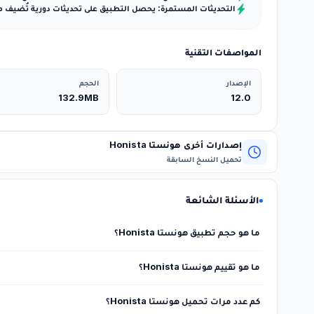
التحديثات المستمرة: يحصل التطبيق على تحديثات دورية تُضيف م
المواصفات التقنية
الإصدار
الحجم
132.9MB
12.0
إصدارات أخرى هونستا Honista
تحميل النسخ السابقة
الأسئلة الشائعة
ما هو حجم تطبيق هونستا Honista؟
يبلغ حجم التطبيق حوالي 132.9MB ويمكن تحميله بسهولة وسرعة.
ما هو تقييم هونستا Honista؟
حصل التطبيق على تقييم 4.7 من أصل 5 نجوم من قبل المستخدمين.
كم عدد مرات تحميل هونستا Honista؟