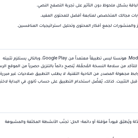
الباقة بشكل ملحوظ دون التأثير على تجربة التصفح النصي.
ات مجالك المتخصص لمتابعة أفضل للمحتوى المفيد.
والمنشورات لجمع أفكار المحتوى وتحليل استراتيجيات المنافسين.
يُعدّ الأمان من أكثر النقاط الحساسة عند الحديث عن تطبيقات الـ Mod. هونستا ليس تطبيقاً معتمداً من Google Play، وبالتالي يستلزم تثبيته
أكد من سلامة النسخة المُحمَّلة، يُنصح دائماً بالتنزيل حصرياً من الموقع الر
لموثوقة الكبرى كـ Uptodown، وتجنّب أي روابط مجهولة المصدر. من الناحية التقنية، لا يطلب التطبيق صلاحيات غير مبر
قبل التثبيت. كذلك، يُفضَّل استخدام التطبيق على حساب ثانوي في البداية لاختبا
ُطبّق قيوداً مؤقتة أو دائمة؛ الحل: تجنّب الأنشطة المكثفة والمشبوهة