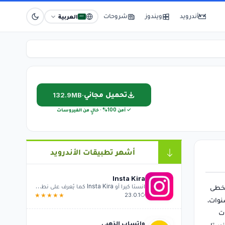
أندرويد
ويندوز
شروحات
العربية
تحميل مجاني
132.9MB
·
✓ آمن 100% · خالٍ من الفيروسات
أشهر تطبيقات الأندرويد
Insta Kira
انستا كيرا أو Insta Kira كما يُعرف على نطاق و...
تخطى
★★★★★
23.0.1
نوات،
خطوات
واتساب الذهبي
نستا